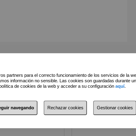
os partners para el correcto funcionamiento de los servicios de la w
amos información no sensible. Las cookies son guardadas durante u
política de cookies de la web y acceder a su configuración
aquí
.
*
Apellidos
seguir navegando
Rechazar cookies
Gestionar cookies
*
E-mail