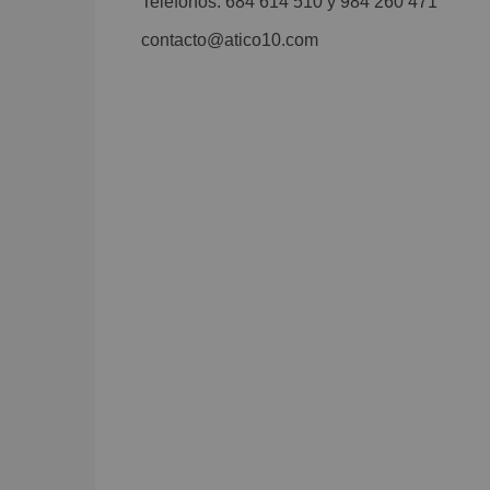
Teléfonos: 684 614 510
y
984 260 471
contacto@atico10.com