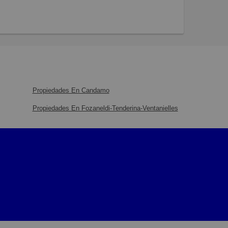
Propiedades En Candamo
Propiedades En Fozaneldi-Tenderina-Ventanielles