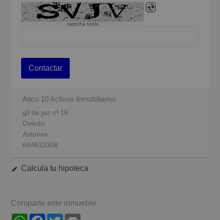
captcha tools
Contactar
Atico 10 Activos Inmobiliarios
gil de jaz nº 16
Oviedo
Asturias
684633308
Calcula tu hipoteca
Comparte este inmueble
WhatsApp
Facebook
Twitter
Print