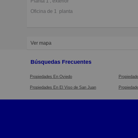
Planta 1 , exterior
Oficina de 1 planta
Ver mapa
Búsquedas Frecuentes
Propiedades En Oviedo
Propiedade
Propiedades En El Viso de San Juan
Propiedade