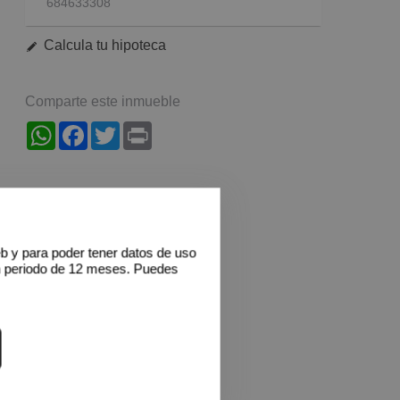
684633308
Calcula tu hipoteca
Comparte este inmueble
WhatsApp
Facebook
Twitter
Print
eb y para poder tener datos de uso
n periodo de 12 meses. Puedes