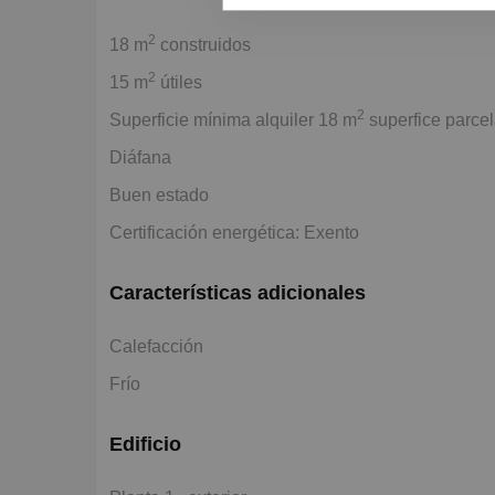
2
18 m
construidos
2
15 m
útiles
2
Superficie mínima alquiler 18 m
superfice parce
Diáfana
Buen estado
Certificación energética: Exento
Características adicionales
Calefacción
Frío
Edificio