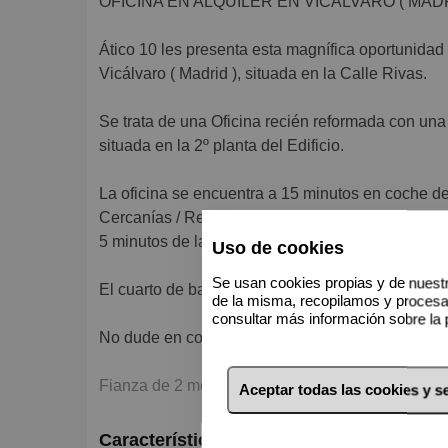
OFICINA EN ALQUILER EN VICALVARO ( MADR
Ático 10 les presenta esta magnífica oportunidad 
Vicálvaro ( Madrid ), situada en la Calle Rivas.
Se trata de una Oficina recién reformada con una
situada en la 2º planta del Edificio.
La oficina se encuentra a 15 minutos en coche d
Cercanías / Renfe de “ VICALVARO “ y de la Es
5 minutos de la carretera M-45 y de la R-3
Uso de cookies
Se usan cookies propias y de nuestr
El cuarto de baño se encuentra en las zonas comu
de la misma, recopilamos y proces
consultar más información sobre la 
No dude en contactarnos para organizar una visit
Fianza de 2 meses
Aceptar todas las cookies y 
Características básicas