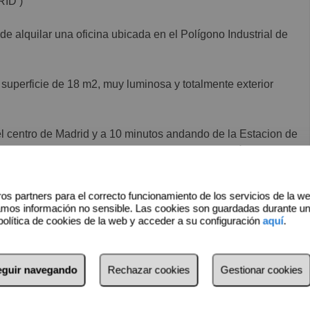
ID )
de alquilar una oficina ubicada en el Polígono Industrial de
 superficie de 18 m2, muy luminosa y totalmente exterior
el centro de Madrid y a 10 minutos andando de la Estacion de
tacion de Metro “ PUERTA DE ARGANDA “, además de estar a
os partners para el correcto funcionamiento de los servicios de la w
nes de la planta del Edificio.
amos información no sensible. Las cookies son guardadas durante u
política de cookies de la web y acceder a su configuración
aquí
.
a.
seguir navegando
Rechazar cookies
Gestionar cookies